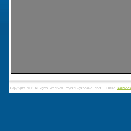
Copyrights 2008. All Rights Reserved. Projekt i wykonanie Tenet |
Online:
Karkonos