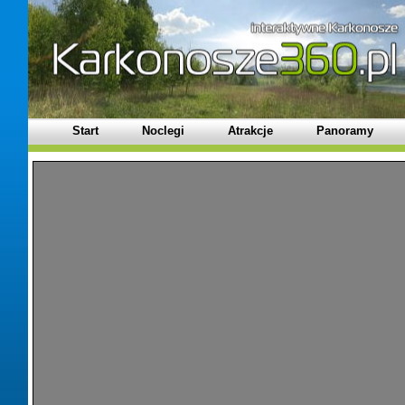
Start
Noclegi
Atrakcje
Panoramy