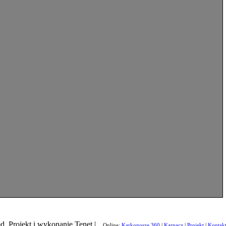
d. Projekt i wykonanie Tenet |
Online:
Karkonosze 360
|
Karpacz
|
Projekt
|
Kontak