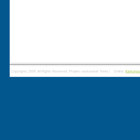
Copyrights 2008. All Rights Reserved. Projekt i wykonanie Tenet |
Online:
Karkonos