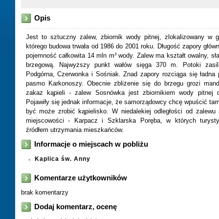
Opis
Jest to sztuczny zalew, zbiornik wody pitnej, zlokalizowany w 
którego budowa trwała od 1986 do 2001 roku. Długość zapory główn
pojemność całkowita 14 mln m³ wody. Zalew ma kształt owalny, słab
brzegową. Najwyższy punkt wałów sięga 370 m. Potoki zasila
Podgórna, Czerwonka i Sośniak. Znad zapory rozciąga się ładna
pasmo Karkonoszy. Obecnie zbliżenie się do brzegu grozi mand
zakaz kąpieli - zalew Sosnówka jest zbiornikiem wody pitnej d
Pojawiły się jednak informacje, że samorządowcy chcę wpuścić tam 
być może zrobić kąpielisko. W niedalekiej odległości od zalewu
miejscowości - Karpacz i Szklarska Poręba, w których turyst
źródłem utrzymania mieszkańców.
Informacje o miejscach w pobliżu
Kaplica św. Anny
Komentarze użytkowników
brak komentarzy
Dodaj komentarz, ocenę