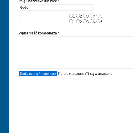
Imię i nazwisko lub nick *
:
1
2
3
4
5
:
1
2
3
4
5
Wpisz treść komentarza *
Pola oznaczone (*) są wymagane.