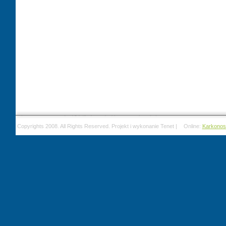
Copyrights 2008. All Rights Reserved. Projekt i wykonanie Tenet |
Online:
Karkonos