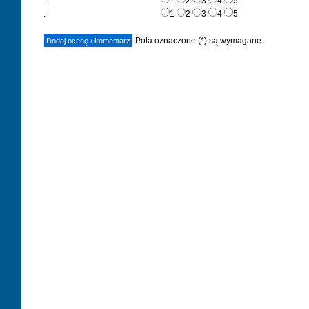
:
1
2
3
4
5
:
1
2
3
4
5
Pola oznaczone (*) są wymagane.