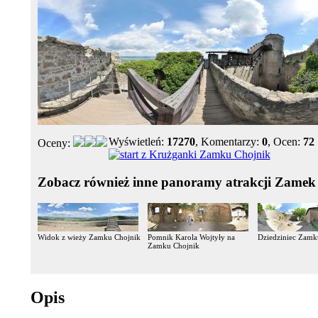
Wyświetleń:
17270
, Komentarzy:
0
, Ocen:
72
Oceny:
Zobacz również inne panoramy atrakcji Zamek
Widok z wieży Zamku Chojnik
Pomnik Karola Wojtyły na
Dziedziniec Zamk
Zamku Chojnik
Opis