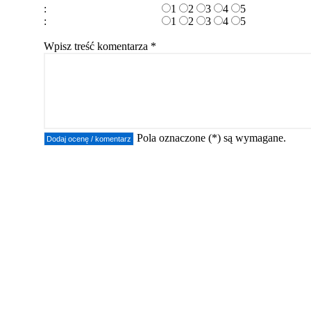
:
1
2
3
4
5
:
1
2
3
4
5
Wpisz treść komentarza *
Pola oznaczone (*) są wymagane.