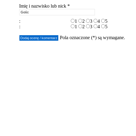
Imię i nazwisko lub nick *
:
1
2
3
4
5
:
1
2
3
4
5
Pola oznaczone (*) są wymagane.