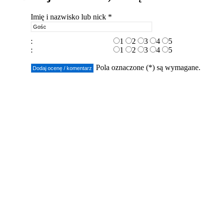
Imię i nazwisko lub nick *
:
1
2
3
4
5
:
1
2
3
4
5
Pola oznaczone (*) są wymagane.