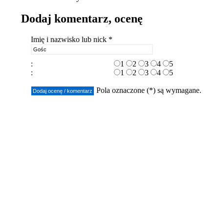
Dodaj komentarz, ocenę
Imię i nazwisko lub nick *
:
1
2
3
4
5
:
1
2
3
4
5
Pola oznaczone (*) są wymagane.