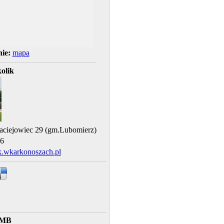
ie:
mapa
olik
aciejowiec 29 (gm.Lubomierz)
6
.wkarkonoszach.pl
 MB