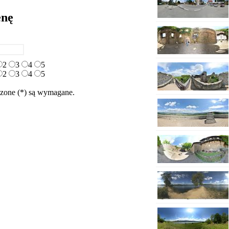
enę
2
3
4
5
2
3
4
5
zone (*) są wymagane.