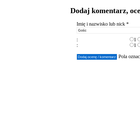
Dodaj komentarz, oc
Imię i nazwisko lub nick *
:
1
:
1
Pola oznac