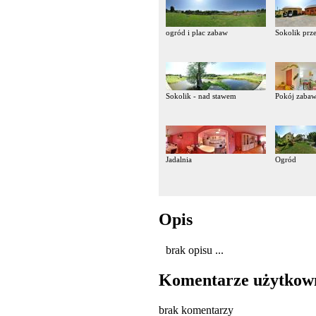
ogród i plac zabaw
Sokolik pr
Sokolik - nad stawem
Pokój zabaw 
Jadalnia
Ogród
Opis
brak opisu ...
Komentarze użytkow
brak komentarzy