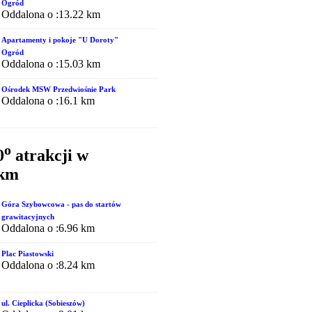
Ogród
Oddalona o :13.22 km
Apartamenty i pokoje "U Doroty"
Ogród
Oddalona o :15.03 km
Ośrodek MSW Przedwiośnie Park
Oddalona o :16.1 km
o
0
atrakcji w
0km
Góra Szybowcowa - pas do startów
grawitacyjnych
Oddalona o :6.96 km
Plac Piastowski
Oddalona o :8.24 km
ul. Cieplicka (Sobieszów)