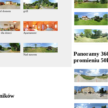
zed domem
grill
dla dzieci
Apartament
Panoramy 36
Nad stawem
promieniu 5
ników