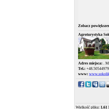
Zobacz powiększen
Agroturystyka Sok
Adres miejsca:
. M
Tel.:
+48.50544979
www:
www.sokolik
Wielkość pliku:
1.61