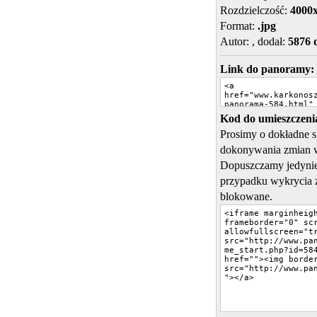
Rozdzielczość:
4000
Format:
.jpg
Autor:
, dodał:
5876 
Link do panoramy:
Kod do umieszczenia
Prosimy o dokładne 
dokonywania zmian 
Dopuszczamy jedynie
przypadku wykrycia 
blokowane.