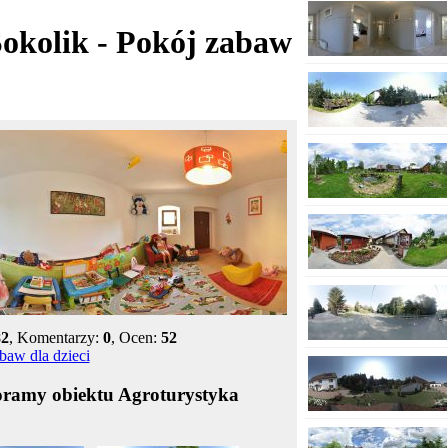
okolik - Pokój zabaw
82
, Komentarzy:
0
, Ocen:
52
oramy obiektu Agroturystyka