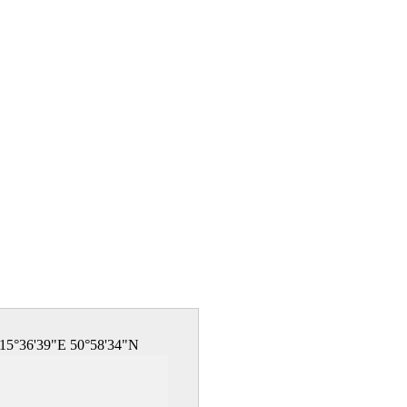
15°36'39"E 50°58'34"N